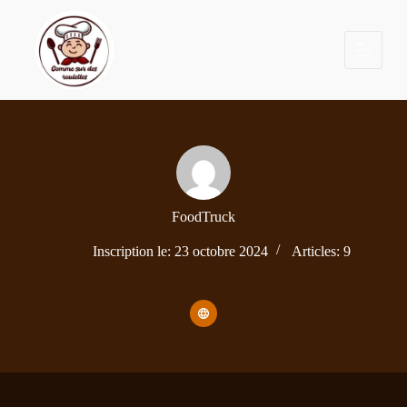
P
a
s
s
e
r
a
u
c
o
n
t
e
FoodTruck
n
u
Inscription le: 23 octobre 2024
Articles: 9